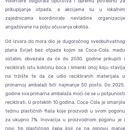
volontere osigurala uputstva i opremu potrebnu za
prikupljanje otpada, a akcijama su u lokalnim
zajednicama koordinirale nevladine organizacije
angažovane na polju očuvanja okoliša.
Od izvora do mora dio je dugoročnog sveobuhvatnog
plana Svijet bez otpada kojim se Coca-Cola, među
ostalim, obvezala da će do 2030. godine prikupiti i
reciklirati istu količinu boca i limenki onoj koju stavlja
na tržište te da će udio recikliranih materijala u
primarnoj ambalaži biti najmanje 50 posto. Do 2025.
godine sva primarna ambalaža moći će se u potpunosti
reciklirati. U proteklih 10 godina, Coca-Cola je smanjila
težinu plastičnih flaša koje proizvodi u svom pogonu
za ukupno 7%. Inovacija u proizvodnom pogonu je i
novi tip plastičnog čepa koji će na osnovu manje