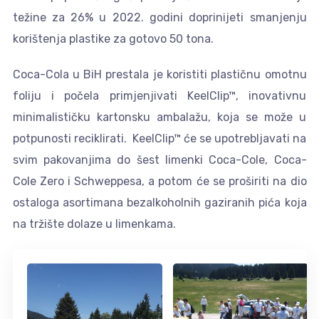
težine za 26% u 2022. godini doprinijeti smanjenju
korištenja plastike za gotovo 50 tona.
Coca-Cola u BiH prestala je koristiti plastičnu omotnu
foliju i počela primjenjivati KeelClip™, inovativnu
minimalističku kartonsku ambalažu, koja se može u
potpunosti reciklirati. KeelClip™ će se upotrebljavati na
svim pakovanjima do šest limenki Coca-Cole, Coca-
Cole Zero i Schweppesa, a potom će se proširiti na dio
ostaloga asortimana bezalkoholnih gaziranih pića koja
na tržište dolaze u limenkama.