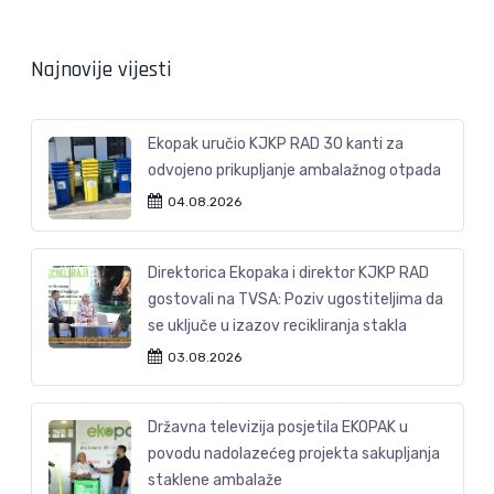
Najnovije vijesti
Ekopak uručio KJKP RAD 30 kanti za
odvojeno prikupljanje ambalažnog otpada
04.08.2026
Direktorica Ekopaka i direktor KJKP RAD
gostovali na TVSA: Poziv ugostiteljima da
se uključe u izazov recikliranja stakla
03.08.2026
Državna televizija posjetila EKOPAK u
povodu nadolazećeg projekta sakupljanja
staklene ambalaže