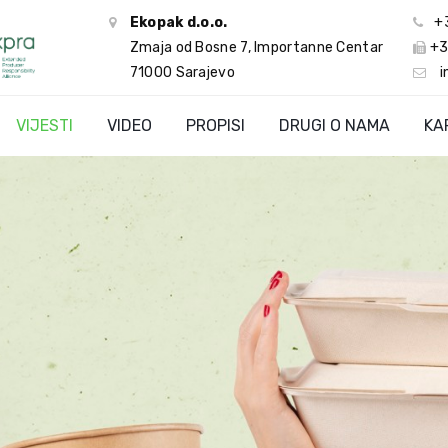
Ekopak d.o.o.
+
Zmaja od Bosne 7, Importanne Centar
+3
71000 Sarajevo
i
VIJESTI
VIDEO
PROPISI
DRUGI O NAMA
KA