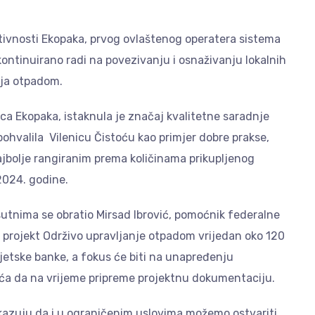
tivnosti Ekopaka, prvog ovlaštenog operatera sistema
ontinuirano radi na povezivanju i osnaživanju lokalnih
anja otpadom.
a Ekopaka, istaknula je značaj kvalitetne saradnje
hvalila Vilenicu Čistoću kao primjer dobre prakse,
jbolje rangiranim prema količinama prikupljenog
2024. godine.
isutnima se obratio Mirsad Ibrović, pomoćnik federalne
ki projekt Održivo upravljanje otpadom vrijedan oko 120
vjetske banke, a fokus će biti na unapređenju
ća da na vrijeme pripreme projektnu dokumentaciju.
okazuju da i u ograničenim uslovima možemo ostvariti