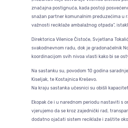
značajna postignuća, kada postoji posvećenos
snažan partner komunalnim preduzećima u raz
važnosti reciklaže ambalažnog otpada“, istakl
Direktorica Vilenice Čistoće, Svjetlana Tokalić
svakodnevnom radu, dok je gradonačelnik Nov
koordinacijom svih nivoa vlasti kako bi se ostva
Na sastanku su, povodom 10 godina saradnje
Kiseljak, te Kostajnica Kreševo.
Na kraju sastanka učesnici su obišli kapacitet
Ekopak će i u narednom periodu nastaviti s o
vjerujemo da se kroz zajednički rad, transp
dodatno ojačati sistem reciklaže i zaštite oko