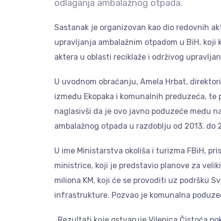
odlaganja ambalažnog otpada.
Sastanak je organizovan kao dio redovnih ak
upravljanja ambalažnim otpadom u BiH, koji k
aktera u oblasti reciklaže i održivog upravlj
U uvodnom obraćanju, Amela Hrbat, direktoric
između Ekopaka i komunalnih preduzeća, te po
naglasivši da je ovo javno poduzeće među na
ambalažnog otpada u razdoblju od 2013. do 
U ime Ministarstva okoliša i turizma FBiH, pr
ministrice, koji je predstavio planove za veli
miliona KM, koji će se provoditi uz podršku S
infrastrukture. Pozvao je komunalna poduze
„Rezultati koje ostvaruje Vilenica Čistoća p