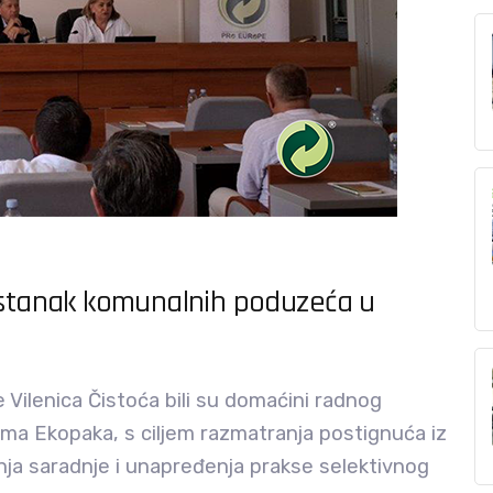
sastanak komunalnih poduzeća u
Vilenica Čistoća bili su domaćini radnog
ma Ekopaka, s ciljem razmatranja postignuća iz
nja saradnje i unapređenja prakse selektivnog