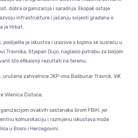
t, dobra organizacija i saradnja. Ekopak ostaje
voju infrastrukture i jačanju svijesti građana o
a je Hrbat.
, podijelila je iskustva i izazove s kojima se susreću u
i Travnika, Stjepan Dujo, naglasio potrebu za boljom
rili što efikasniji rezultati na terenu.
, uručene zahvalnice JKP-ima Bašbunar Travnik, ViK
e Vilenica Čistoće.
rganizacijom ovakvih sastanaka širom FBiH, jer
arentnu komunikaciju i razmjenu iskustava može
liša u Bosni i Hercegovini.