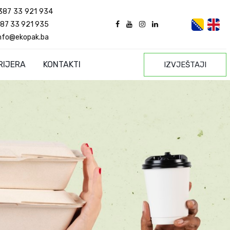
387 33 921 934
87 33 921 935
nfo@ekopak.ba
RIJERA
KONTAKTI
IZVJEŠTAJI