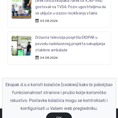
Direktorica Ekopaka i direktor KJKP RAD
gostovali na TVSA: Poziv ugostiteljima da
se uključe u izazov recikliranja stakla
03.08.2026
Državna televizija posjetila EKOPAK u
povodu nadolazećeg projekta sakupljanja
staklene ambalaže
04.08.2026
Ekopak d.o.o koristi kolačiće (cookies) kako bi poboljšao
funkcionalnost stranice i pružio bolje korisničko
iskustvo. Postavke kolačića mogu se kontrolisati i
konfigurisati u Vašem web pregledniku.
© EKOPAK 2023
|
Izrada ENIGMA