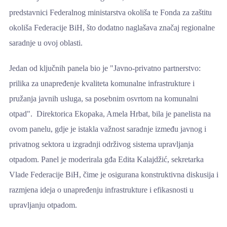
predstavnici Federalnog ministarstva okoliša te Fonda za zaštitu
okoliša Federacije BiH, što dodatno naglašava značaj regionalne
saradnje u ovoj oblasti.
Jedan od ključnih panela bio je "Javno-privatno partnerstvo:
prilika za unapređenje kvaliteta komunalne infrastrukture i
pružanja javnih usluga, sa posebnim osvrtom na komunalni
otpad". Direktorica Ekopaka, Amela Hrbat, bila je panelista na
ovom panelu, gdje je istakla važnost saradnje između javnog i
privatnog sektora u izgradnji održivog sistema upravljanja
otpadom. Panel je moderirala gđa Edita Kalajdžić, sekretarka
Vlade Federacije BiH, čime je osigurana konstruktivna diskusija i
razmjena ideja o unapređenju infrastrukture i efikasnosti u
upravljanju otpadom.