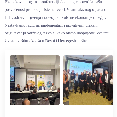
Ekopakova uloga na konferenciji dodatno je potvrdila našu
posvećenost promociji sistema reciklaže ambalažnog otpada u
BiH, održivih rješenja i razvoju cirkularne ekonomije u regiji.
Nastavljamo raditi na implementaciji inovativnih praksi i
osiguravanju održivog razvoja, kako bismo unaprijedili kvalitet
života i zaštitu okoliša u Bosni i Hercegovini i šire.