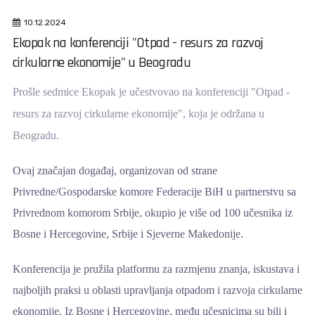
10.12.2024
Ekopak na konferenciji "Otpad - resurs za razvoj
cirkularne ekonomije" u Beogradu
Prošle sedmice Ekopak je učestvovao na konferenciji "Otpad -
resurs za razvoj cirkularne ekonomije", koja je održana u
Beogradu.
Ovaj značajan događaj, organizovan od strane
Privredne/Gospodarske komore Federacije BiH u partnerstvu sa
Privrednom komorom Srbije, okupio je više od 100 učesnika iz
Bosne i Hercegovine, Srbije i Sjeverne Makedonije.
Konferencija je pružila platformu za razmjenu znanja, iskustava i
najboljih praksi u oblasti upravljanja otpadom i razvoja cirkularne
ekonomije. Iz Bosne i Hercegovine, među učesnicima su bili i