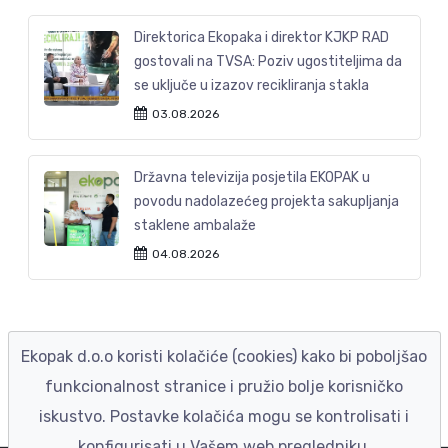
Direktorica Ekopaka i direktor KJKP RAD
gostovali na TVSA: Poziv ugostiteljima da
se uključe u izazov recikliranja stakla
03.08.2026
Državna televizija posjetila EKOPAK u
povodu nadolazećeg projekta sakupljanja
staklene ambalaže
04.08.2026
Ekopak d.o.o koristi kolačiće (cookies) kako bi poboljšao
funkcionalnost stranice i pružio bolje korisničko
iskustvo. Postavke kolačića mogu se kontrolisati i
konfigurisati u Vašem web pregledniku.