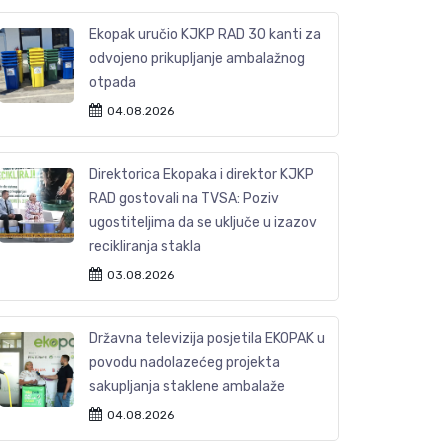
Ekopak uručio KJKP RAD 30 kanti za
odvojeno prikupljanje ambalažnog
otpada
04.08.2026
Direktorica Ekopaka i direktor KJKP
RAD gostovali na TVSA: Poziv
ugostiteljima da se uključe u izazov
recikliranja stakla
03.08.2026
Državna televizija posjetila EKOPAK u
povodu nadolazećeg projekta
sakupljanja staklene ambalaže
04.08.2026