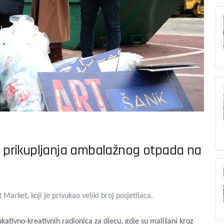
ti prikupljanja ambalažnog otpada na
arket, koji je privukao veliki broj posjetilaca.
ativno-kreativnih radionica za djecu, gdje su mališani kroz