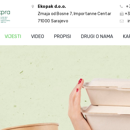
Ekopak d.o.o.
+
Zmaja od Bosne 7, Importanne Centar
+3
71000 Sarajevo
i
VIJESTI
VIDEO
PROPISI
DRUGI O NAMA
KA