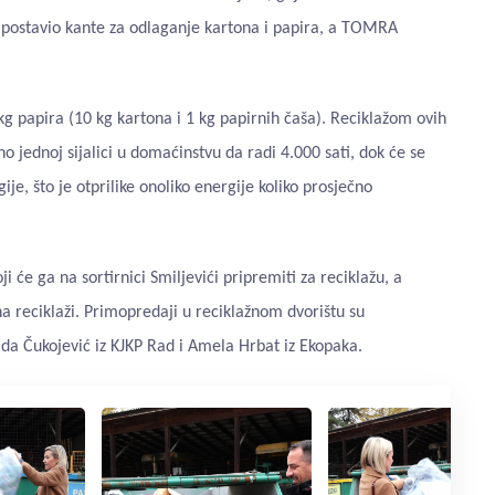
je postavio kante za odlaganje kartona i papira, a TOMRA
kg papira (10 kg kartona i 1 kg papirnih čaša). Reciklažom ovih
no jednoj sijalici u domaćinstvu da radi 4.000 sati, dok će se
je, što je otprilike onoliko energije koliko prosječno
 će ga na sortirnici Smiljevići pripremiti za reciklažu, a
na reciklaži. Primopredaji u reciklažnom dvorištu su
ida Čukojević iz KJKP Rad i Amela Hrbat iz Ekopaka.