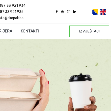
387 33 921 934
87 33 921 935
nfo@ekopak.ba
RIJERA
KONTAKTI
IZVJEŠTAJI