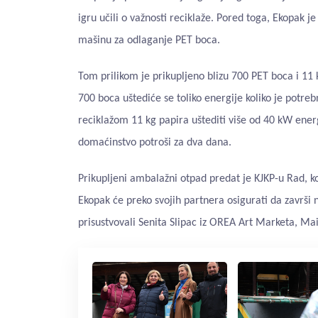
igru učili o važnosti reciklaže. Pored toga, Ekopak 
mašinu za odlaganje PET boca.
Tom prilikom je prikupljeno blizu 700 PET boca i 11 
700 boca uštediće se toliko energije koliko je potreb
reciklažom 11 kg papira uštediti više od 40 kW energi
domaćinstvo potroši za dva dana.
Prikupljeni ambalažni otpad predat je KJKP-u Rad, koji
Ekopak će preko svojih partnera osigurati da završi 
prisustvovali Senita Slipac iz OREA Art Marketa, Ma