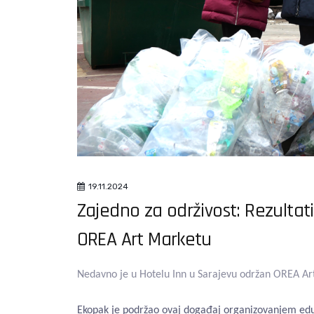
19.11.2024
Zajedno za održivost: Rezulta
OREA Art Marketu
Nedavno je u Hotelu Inn u Sarajevu održan OREA Art M
Ekopak je podržao ovaj događaj organizovanjem eduk