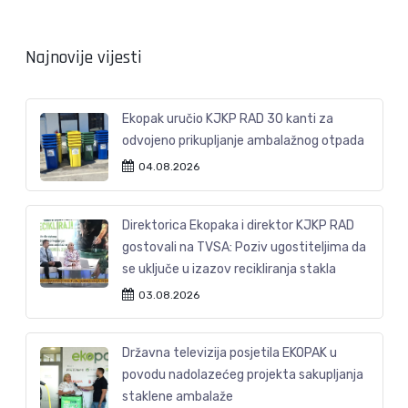
Najnovije vijesti
Ekopak uručio KJKP RAD 30 kanti za
odvojeno prikupljanje ambalažnog otpada
04.08.2026
Direktorica Ekopaka i direktor KJKP RAD
gostovali na TVSA: Poziv ugostiteljima da
se uključe u izazov recikliranja stakla
03.08.2026
Državna televizija posjetila EKOPAK u
povodu nadolazećeg projekta sakupljanja
staklene ambalaže