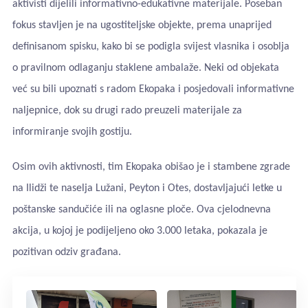
aktivisti dijelili informativno-edukativne materijale. Poseban
fokus stavljen je na ugostiteljske objekte, prema unaprijed
definisanom spisku, kako bi se podigla svijest vlasnika i osoblja
o pravilnom odlaganju staklene ambalaže. Neki od objekata
već su bili upoznati s radom Ekopaka i posjedovali informativne
naljepnice, dok su drugi rado preuzeli materijale za
informiranje svojih gostiju.
Osim ovih aktivnosti, tim Ekopaka obišao je i stambene zgrade
na Ilidži te naselja Lužani, Peyton i Otes, dostavljajući letke u
poštanske sandučiće ili na oglasne ploče. Ova cjelodnevna
akcija, u kojoj je podijeljeno oko 3.000 letaka, pokazala je
pozitivan odziv građana.