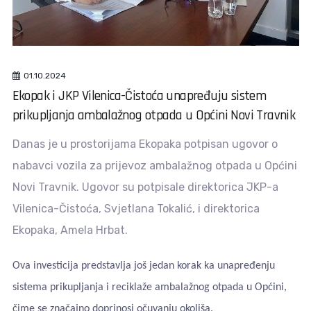
01.10.2024
Ekopak i JKP Vilenica-Čistoća unapređuju sistem
prikupljanja ambalažnog otpada u Općini Novi Travnik
Danas je u prostorijama Ekopaka potpisan ugovor o
nabavci vozila za prijevoz ambalažnog otpada u Općini
Novi Travnik. Ugovor su potpisale direktorica JKP-a
Vilenica-Čistoća, Svjetlana Tokalić, i direktorica
Ekopaka, Amela Hrbat.
Ova investicija predstavlja još jedan korak ka unapređenju
sistema prikupljanja i reciklaže ambalažnog otpada u Općini,
čime se značajno doprinosi očuvanju okoliša.