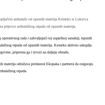
akupljačem ambalaže od opasnih materija Kemeko iz Lukavca
 za prijevoz ambalažnog otpada od opasnih materija.
erativnog rada i zahvaljujući toj uspješnoj saradnji, ispunili
balažnog otpada od opasnih materija. Kemeko aktivno sakuplja
egovine, priprema ga i izvozi na daljnju obradu.
h materija odražava predanost Ekopaka i partnera da osiguraju
 ambalažnog otpada.