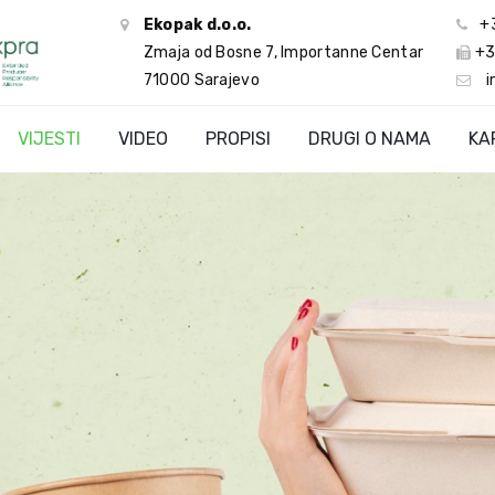
Ekopak d.o.o.
+
Zmaja od Bosne 7, Importanne Centar
+3
71000 Sarajevo
i
VIJESTI
VIDEO
PROPISI
DRUGI O NAMA
KA