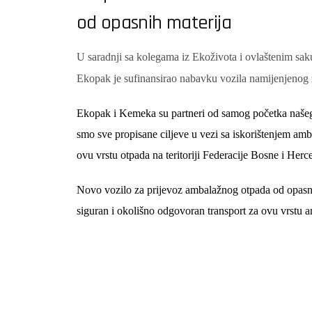
od opasnih materija
U saradnji sa kolegama iz Ekoživota i ovlaštenim s
Ekopak je sufinansirao nabavku vozila namijenjenog
Ekopak i Kemeka su partneri od samog početka našeg op
smo sve propisane ciljeve u vezi sa iskorištenjem am
ovu vrstu otpada na teritoriji Federacije Bosne i Herc
Novo vozilo za prijevoz ambalažnog otpada od opasni
siguran i okolišno odgovoran transport za ovu vrstu