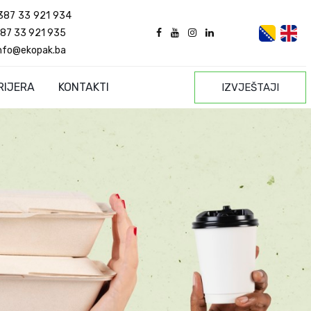
387 33 921 934
87 33 921 935
nfo@ekopak.ba
RIJERA
KONTAKTI
IZVJEŠTAJI