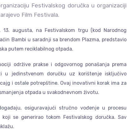
ganizaciju Festivalskog doručka u organizaciji
rajevo Film Festivala.
, 13. augusta, na Festivalskom trgu (kod Narodnog
omaćin Bambi u saradnji sa brendom Plazma, predstavio
iska putem reciklabilnog otpada.
ociji održive prakse i odgovornog ponašanja prema
vati u jedinstvenom doručku uz korištenje isključivo
escajg i ostale potrepštine. Ovaj inovativni korak ima za
a i smanjenja otpada u svakodnevnom životu.
ogađaju, osiguravajući stručno vođenje u procesu
 koji se generirao tokom Festivalskog doručka. Sav
iklažu.