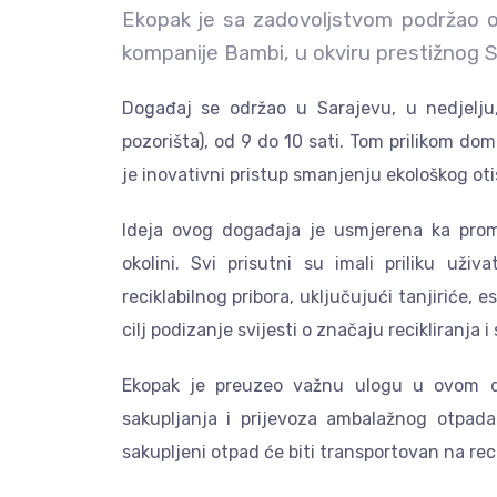
Ekopak je sa zadovoljstvom podržao or
kompanije Bambi, u okviru prestižnog Sa
Događaj se održao u Sarajevu, u nedjelju
pozorišta), od 9 do 10 sati. Tom prilikom d
je inovativni pristup smanjenju ekološkog ot
Ideja ovog događaja je usmjerena ka prom
okolini. Svi prisutni su imali priliku uži
reciklabilnog pribora, uključujući tanjiriće, 
cilj podizanje svijesti o značaju recikliranj
Ekopak je preuzeo važnu ulogu u ovom d
sakupljanja i prijevoza ambalažnog otpada
sakupljeni otpad će biti transportovan na rec