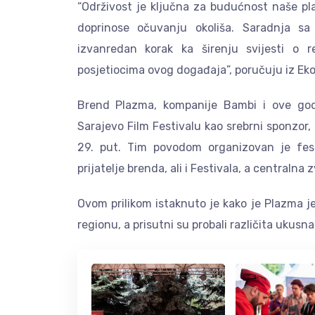
“Održivost je ključna za budućnost naše pla
doprinose očuvanju okoliša. Saradnja sa
izvanredan korak ka širenju svijesti o 
posjetiocima ovog događaja”, poručuju iz Ek
Brend Plazma, kompanije Bambi i ove god
Sarajevo Film Festivalu kao srebrni sponzor
29. put. Tim povodom organizovan je fest
prijatelje brenda, ali i Festivala, a centralna 
Ovom prilikom istaknuto je kako je Plazma je
regionu, a prisutni su probali različita ukusna