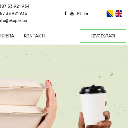
387 33 921 934
87 33 921 935
nfo@ekopak.ba
RIJERA
KONTAKTI
IZVJEŠTAJI