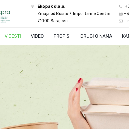
Ekopak d.o.o.
+
Zmaja od Bosne 7, Importanne Centar
+3
71000 Sarajevo
i
VIJESTI
VIDEO
PROPISI
DRUGI O NAMA
KA