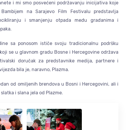
nete i mi smo posvećeni podržavanju inicijativa koje
 Bambijem na Sarajevo Film Festivalu predstavlja
recikliranju i smanjenju otpada među građanima i
opaka.
ine sa ponosom ističe svoju tradicionalnu podršku
, koji se u glavnom gradu Bosne i Hercegovine održava
ivalski doručak za predstavnike medija, partnere i
zvijezda bila je, naravno, Plazma.
dan od omiljenih brendova u Bosni i Hercegovini, ali i
 slatka i slana jela od Plazme.