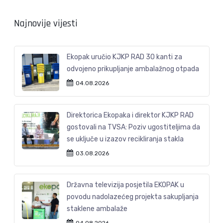
Najnovije vijesti
Ekopak uručio KJKP RAD 30 kanti za
odvojeno prikupljanje ambalažnog otpada
04.08.2026
Direktorica Ekopaka i direktor KJKP RAD
gostovali na TVSA: Poziv ugostiteljima da
se uključe u izazov recikliranja stakla
03.08.2026
Državna televizija posjetila EKOPAK u
povodu nadolazećeg projekta sakupljanja
staklene ambalaže