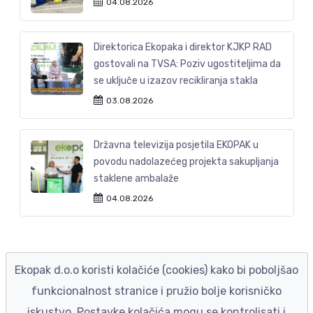
04.08.2026
Direktorica Ekopaka i direktor KJKP RAD
gostovali na TVSA: Poziv ugostiteljima da
se uključe u izazov recikliranja stakla
03.08.2026
Državna televizija posjetila EKOPAK u
povodu nadolazećeg projekta sakupljanja
staklene ambalaže
04.08.2026
Ekopak d.o.o koristi kolačiće (cookies) kako bi poboljšao
funkcionalnost stranice i pružio bolje korisničko
iskustvo. Postavke kolačića mogu se kontrolisati i