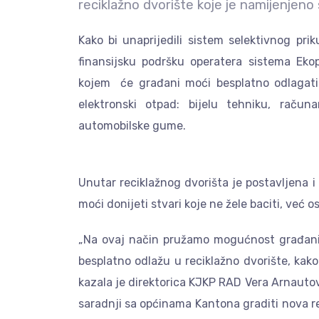
reciklažno dvorište koje je namijenjen
Kako bi unaprijedili sistem selektivnog pri
finansijsku podršku operatera sistema Ekop
kojem će građani moći besplatno odlagati a
elektronski otpad: bijelu tehniku, računa
automobilske gume.
Unutar reciklažnog dvorišta je postavljena 
moći donijeti stvari koje ne žele baciti, već
„Na ovaj način pružamo mogućnost građan
besplatno odlažu u reciklažno dvorište, kak
kazala je direktorica KJKP RAD Vera Arnauto
saradnji sa općinama Kantona graditi nova re