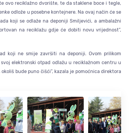
e ovo reciklažno dvorište, te da staklene boce i tegle,
imenke odlože u posebne kontejnere. Na ovaj način će se
da koji se odlaže na deponiji Smiljevići, a ambalažni
portovan na reciklažu gdje će dobiti novu vrijednost”,
d koji ne smije završiti na deponiji. Ovom prilikom
voj elektronski otpad odlažu u reciklažnom centru u
okoliš bude puno čišći”, kazala je pomoćnica direktora