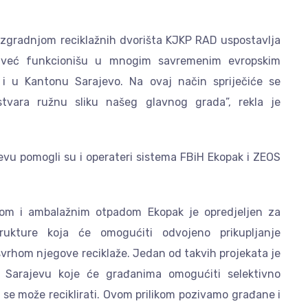
zgradnjom reciklažnih dvorišta KJKP RAD uspostavlja
i već funkcionišu u mnogim savremenim evropskim
i u Kantonu Sarajevo. Na ovaj način spriječiće se
tvara ružnu sliku našeg glavnog grada”, rekla je
vu pomogli su i operateri sistema FBiH Ekopak i ZEOS
žom i ambalažnim otpadom Ekopak je opredjeljen za
trukture koja će omogućiti odvojeno prikupljanje
rhom njegove reciklaže. Jedan od takvih projekata je
 Sarajevu koje će građanima omogućiti selektivno
 se može reciklirati. Ovom prilikom pozivamo građane i