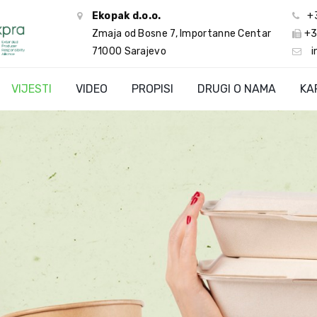
Ekopak d.o.o.
+
Zmaja od Bosne 7, Importanne Centar
+3
71000 Sarajevo
i
VIJESTI
VIDEO
PROPISI
DRUGI O NAMA
KA