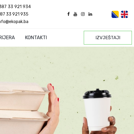
387 33 921 934
87 33 921 935
nfo@ekopak.ba
RIJERA
KONTAKTI
IZVJEŠTAJI