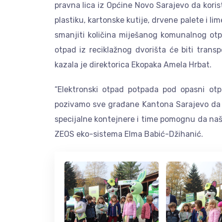
pravna lica iz Općine Novo Sarajevo da korist
plastiku, kartonske kutije, drvene palete i l
smanjiti količina miješanog komunalnog otpa
otpad iz reciklažnog dvorišta će biti trans
kazala je direktorica Ekopaka Amela Hrbat.
“Elektronski otpad potpada pod opasni otpa
pozivamo sve građane Kantona Sarajevo da s
specijalne kontejnere i time pomognu da naš 
ZEOS eko-sistema Elma Babić-Džihanić.