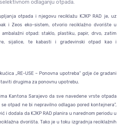
o selektivnom odlaganju otpada.
kupljanja otpada i njegovu reciklažu KJKP RAD je, uz
ak i Zeos eko-sistem, otvorio reciklažno dvorište u
mbalažni otpad: staklo, plastiku, papir, drvo, zatim
re, sijalice, te kabasti i građevinski otpad kao i
i kućica „RE-USE – Ponovna upotreba“ gdje će građani
 ostaviti drugima za ponovnu upotrebu.
ima Kantona Sarajevo da sve navedene vrste otpada
o se otpad ne bi nepravilno odlagao pored kontejnera”,
vić i dodala da KJKP RAD planira u narednom periodu u
ciklažna dvorišta. Tako je u toku izgradnja reciklažnih