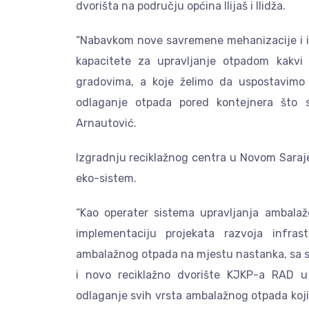
dvorišta na području općina Ilijaš i Ilidža.
“Nabavkom nove savremene mehanizacije i i
kapacitete za upravljanje otpadom kakv
gradovima, a koje želimo da uspostavimo 
odlaganje otpada pored kontejnera što s
Arnautović.
Izgradnju reciklažnog centra u Novom Saraje
eko-sistem.
“Kao operater sistema upravljanja ambala
implementaciju projekata razvoja infras
ambalažnog otpada na mjestu nastanka, sa sv
i novo reciklažno dvorište KJKP-a RAD u
odlaganje svih vrsta ambalažnog otpada koji