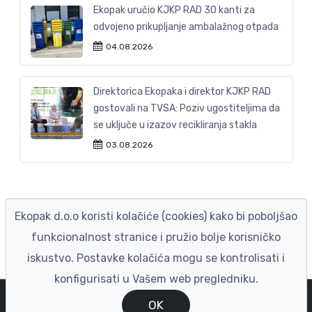
Ekopak uručio KJKP RAD 30 kanti za
odvojeno prikupljanje ambalažnog otpada
04.08.2026
Direktorica Ekopaka i direktor KJKP RAD
gostovali na TVSA: Poziv ugostiteljima da
se uključe u izazov recikliranja stakla
03.08.2026
Ekopak d.o.o koristi kolačiće (cookies) kako bi poboljšao
funkcionalnost stranice i pružio bolje korisničko
iskustvo. Postavke kolačića mogu se kontrolisati i
konfigurisati u Vašem web pregledniku.
© EKOPAK 2023
|
Izrada ENIGMA
OK