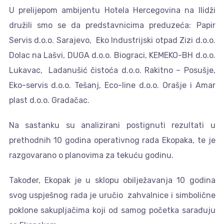
U prelijepom ambijentu Hotela Hercegovina na Ilidži
družili smo se da predstavnicima preduzeća: Papir
Servis d.o.o. Sarajevo, Eko Industrijski otpad Zizi d.o.o.
Dolac na Lašvi, DUGA d.o.o. Biograci, KEMEKO-BH d.o.o.
Lukavac, Ladanušić čistoća d.o.o. Rakitno – Posušje,
Eko-servis d.o.o. Tešanj, Eco-line d.o.o. Orašje i Amar
plast d.o.o. Gradačac.
Na sastanku su analizirani postignuti rezultati u
prethodnih 10 godina operativnog rada Ekopaka, te je
razgovarano o planovima za tekuću godinu.
Također, Ekopak je u sklopu obilježavanja 10 godina
svog uspješnog rada je uručio zahvalnice i simbolične
poklone sakupljačima koji od samog početka sarađuju