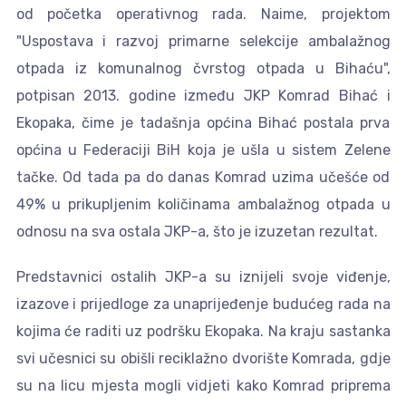
od početka operativnog rada. Naime, projektom
"Uspostava i razvoj primarne selekcije ambalažnog
otpada iz komunalnog čvrstog otpada u Bihaću",
potpisan 2013. godine između JKP Komrad Bihać i
Ekopaka, čime je tadašnja općina Bihać postala prva
općina u Federaciji BiH koja je ušla u sistem Zelene
tačke. Od tada pa do danas Komrad uzima učešće od
49% u prikupljenim količinama ambalažnog otpada u
odnosu na sva ostala JKP-a, što je izuzetan rezultat.
Predstavnici ostalih JKP-a su iznijeli svoje viđenje,
izazove i prijedloge za unaprijeđenje budućeg rada na
kojima će raditi uz podršku Ekopaka. Na kraju sastanka
svi učesnici su obišli reciklažno dvorište Komrada, gdje
su na licu mjesta mogli vidjeti kako Komrad priprema