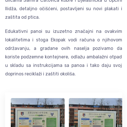
ulicama Samira Ćatovića Kobre i Bjelašnička u Općini
Ilidža, detaljno očišćeni, postavljeni su novi plakati i
zaštita od ptica.
Edukativni panoi su izuzetno značajni na ovakvim
lokalitetima i stoga Ekopak vodi računa o njihovom
održavanju, a građane ovih naselja pozivamo da
koriste podzemne kontejnere, odlažu ambalažni otpad
u skladu sa instrukcijama sa panoa i tako daju svoj
doprinos reciklaži i zaštiti okoliša.