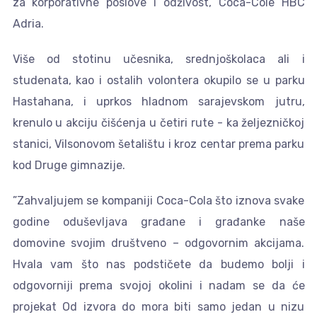
za korporativne poslove i odživost, Coca-Cole HBC
Adria.
Više od stotinu učesnika, srednjoškolaca ali i
studenata, kao i ostalih volontera okupilo se u parku
Hastahana, i uprkos hladnom sarajevskom jutru,
krenulo u akciju čišćenja u četiri rute - ka željezničkoj
stanici, Vilsonovom šetalištu i kroz centar prema parku
kod Druge gimnazije.
”Zahvaljujem se kompaniji Coca-Cola što iznova svake
godine oduševljava građane i građanke naše
domovine svojim društveno – odgovornim akcijama.
Hvala vam što nas podstičete da budemo bolji i
odgovorniji prema svojoj okolini i nadam se da će
projekat Od izvora do mora biti samo jedan u nizu