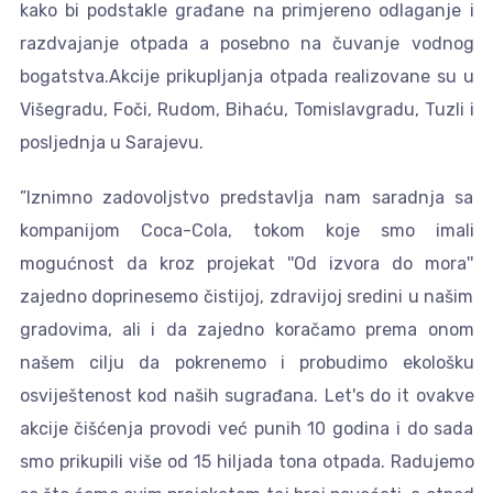
kako bi podstakle građane na primjereno odlaganje i
razdvajanje otpada a posebno na čuvanje vodnog
bogatstva.Akcije prikupljanja otpada realizovane su u
Višegradu, Foči, Rudom, Bihaću, Tomislavgradu, Tuzli i
posljednja u Sarajevu.
”Iznimno zadovoljstvo predstavlja nam saradnja sa
kompanijom Coca-Cola, tokom koje smo imali
mogućnost da kroz projekat ''Od izvora do mora''
zajedno doprinesemo čistijoj, zdravijoj sredini u našim
gradovima, ali i da zajedno koračamo prema onom
našem cilju da pokrenemo i probudimo ekološku
osviještenost kod naših sugrađana. Let's do it ovakve
akcije čišćenja provodi već punih 10 godina i do sada
smo prikupili više od 15 hiljada tona otpada. Radujemo