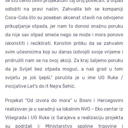
se što ćemo ovim projekatom taj broj povećati, a otpad
odložiti na pravi način. Zahvalila bih se kompaniji
Coca-Cola što su poseban akcenat stavili na odvojeno
prikupljanje otpada, jer nam to donosi snažnu poruku
da nije sav otpad smeće nego se može i mora ponovo
iskoristiti i reciklirati. Koristim priliku da se zahvalim
svim učesnicima koji su danas izdvojili svoje vrijeme i
pridružili nam se na ovoj akciji. Za kraj šaljemo poruku
da je Svijet bez otpada moguć, a naš grad u tom
svijetu je još ljepši,” poručila je u ime UG Ruke /
inicijative Let's do it Nejra Šehić.
Projekat ''Od izvora do mora'' u Bosni i Hercegovini
realizovan je u saradnji sa lokalnim NVO – Eko centar iz
Višegrada i UG Ruke iz Sarajeva a realizaciju projekta
su podržali i: Ministarstvo spoljne trgovine i