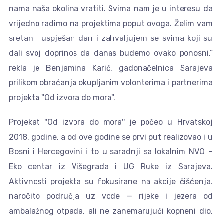
nama naša okolina vratiti. Svima nam je u interesu da
vrijedno radimo na projektima poput ovoga. Želim vam
sretan i uspješan dan i zahvaljujem se svima koji su
dali svoj doprinos da danas budemo ovako ponosni,”
rekla je Benjamina Karić, gadonačelnica Sarajeva
prilikom obraćanja okupljanim volonterima i partnerima
projekta ''Od izvora do mora''.
Projekat ''Od izvora do mora'' je počeo u Hrvatskoj
2018. godine, a od ove godine se prvi put realizovao i u
Bosni i Hercegovini i to u saradnji sa lokalnim NVO –
Eko centar iz Višegrada i UG Ruke iz Sarajeva.
Aktivnosti projekta su fokusirane na akcije čišćenja,
naročito područja uz vode — rijeke i jezera od
ambalažnog otpada, ali ne zanemarujući kopneni dio,