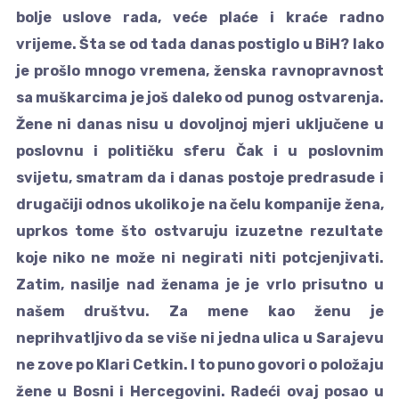
bolje uslove rada, veće plaće i kraće radno
vrijeme. Šta se od tada danas postiglo u BiH? Iako
je prošlo mnogo vremena, ženska ravnopravnost
sa muškarcima je još daleko od punog ostvarenja.
Žene ni danas nisu u dovoljnoj mjeri uključene u
poslovnu i političku sferu Čak i u poslovnim
svijetu, smatram da i danas postoje predrasude i
drugačiji odnos ukoliko je na čelu kompanije žena,
uprkos tome što ostvaruju izuzetne rezultate
koje niko ne može ni negirati niti potcjenjivati.
Zatim, nasilje nad ženama je je vrlo prisutno u
našem društvu. Za mene kao ženu je
neprihvatljivo da se više ni jedna ulica u Sarajevu
ne zove po Klari Cetkin. I to puno govori o položaju
žene u Bosni i Hercegovini. Radeći ovaj posao u