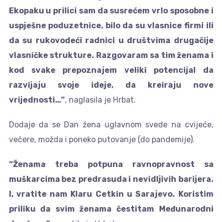
Ekopaku u prilici sam da susrećem vrlo sposobne i
uspješne poduzetnice, bilo da su vlasnice firmi ili
da su rukovodeći radnici u društvima drugačije
vlasničke strukture. Razgovaram sa tim ženama i
kod svake prepoznajem veliki potencijal da
razvijaju svoje ideje, da kreiraju nove
vrijednosti…”
, naglasila je Hrbat.
Dodaje da se Dan žena uglavnom svede na cvijeće,
večere, možda i poneko putovanje (do pandemije).
“Ženama treba potpuna ravnopravnost sa
muškarcima bez predrasuda i nevidljivih barijera.
I, vratite nam Klaru Cetkin u Sarajevo. Koristim
priliku da svim ženama čestitam Međunarodni