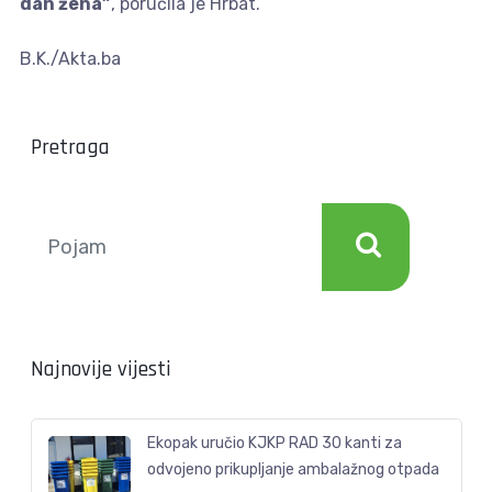
dan žena”
, poručila je Hrbat.
B.K./Akta.ba
Pretraga
Najnovije vijesti
Ekopak uručio KJKP RAD 30 kanti za
odvojeno prikupljanje ambalažnog otpada