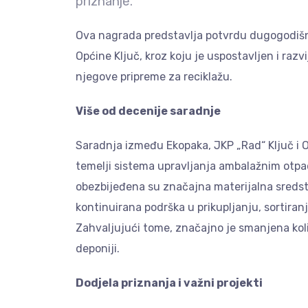
priznanje.
Ova nagrada predstavlja potvrdu dugogodišnj
Općine Ključ, kroz koju je uspostavljen i ra
njegove pripreme za reciklažu.
Više od decenije saradnje
Saradnja između Ekopaka, JKP „Rad“ Ključ i O
temelji sistema upravljanja ambalažnim otpad
obezbijeđena su značajna materijalna sredst
kontinuirana podrška u prikupljanju, sortiran
Zahvaljujući tome, značajno je smanjena kol
deponiji.
Dodjela priznanja i važni projekti