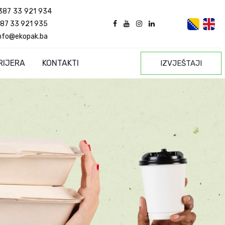
387 33 921 934
87 33 921 935
nfo@ekopak.ba
RIJERA
KONTAKTI
IZVJEŠTAJI