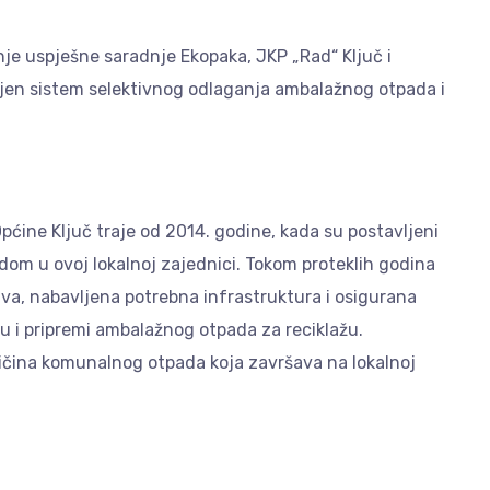
e uspješne saradnje Ekopaka, JKP „Rad“ Ključ i
zvijen sistem selektivnog odlaganja ambalažnog otpada i
pćine Ključ traje od 2014. godine, kada su postavljeni
om u ovoj lokalnoj zajednici. Tokom proteklih godina
va, nabavljena potrebna infrastruktura i osigurana
ju i pripremi ambalažnog otpada za reciklažu.
ičina komunalnog otpada koja završava na lokalnoj