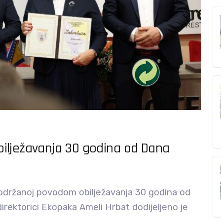
ilježavanja 30 godina od Dana
 održanoj povodom obilježavanja 30 godina od
irektorici Ekopaka Ameli Hrbat dodijeljeno je