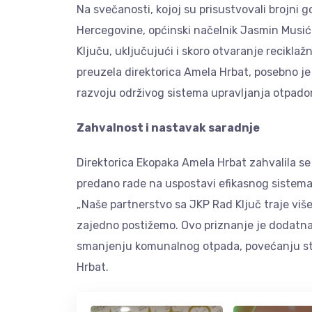
Na svečanosti, kojoj su prisustvovali brojni go
Hercegovine, općinski načelnik Jasmin Musić i
Ključu, uključujući i skoro otvaranje recikla
preuzela direktorica Amela Hrbat, posebno je
razvoju održivog sistema upravljanja otpado
Zahvalnost i nastavak saradnje
Direktorica Ekopaka Amela Hrbat zahvalila se 
predano rade na uspostavi efikasnog sistema
„Naše partnerstvo sa JKP Rad Ključ traje viš
zajedno postižemo. Ovo priznanje je dodatna
smanjenju komunalnog otpada, povećanju stope
Hrbat.