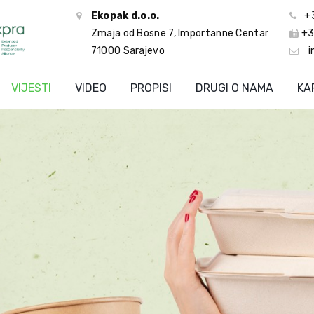
Ekopak d.o.o.
+
Zmaja od Bosne 7, Importanne Centar
+3
71000 Sarajevo
i
VIJESTI
VIDEO
PROPISI
DRUGI O NAMA
KA