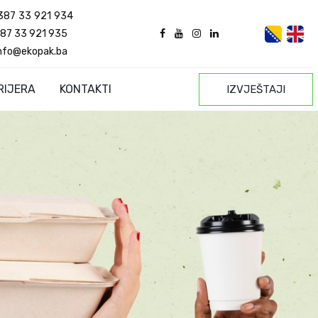
387 33 921 934
87 33 921 935
nfo@ekopak.ba
RIJERA
KONTAKTI
IZVJEŠTAJI