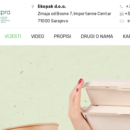
Ekopak d.o.o.
+
Zmaja od Bosne 7, Importanne Centar
+3
71000 Sarajevo
i
VIJESTI
VIDEO
PROPISI
DRUGI O NAMA
KA