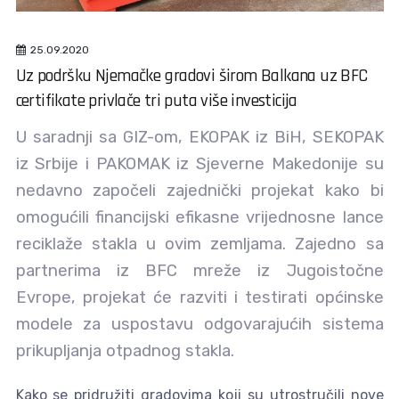
25.09.2020
Uz podršku Njemačke gradovi širom Balkana uz BFC
certifikate privlače tri puta više investicija
U saradnji sa GIZ-om, EKOPAK iz BiH, SEKOPAK
iz Srbije i PAKOMAK iz Sjeverne Makedonije su
nedavno započeli zajednički projekat kako bi
omogućili financijski efikasne vrijednosne lance
reciklaže stakla u ovim zemljama. Zajedno sa
partnerima iz BFC mreže iz Jugoistočne
Evrope, projekat će razviti i testirati općinske
modele za uspostavu odgovarajućih sistema
prikupljanja otpadnog stakla.
Kako se pridružiti gradovima koji su utrostručili nove